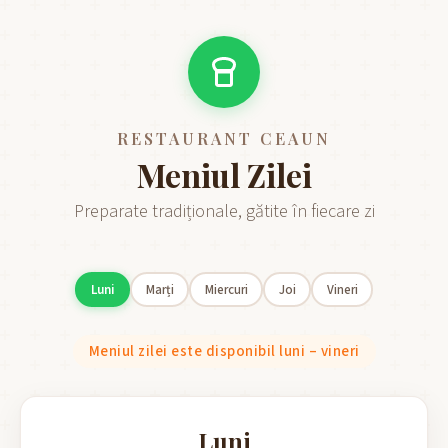
RESTAURANT CEAUN
Meniul Zilei
Preparate tradiționale, gătite în fiecare zi
Luni
Marți
Miercuri
Joi
Vineri
Meniul zilei este disponibil luni – vineri
Luni