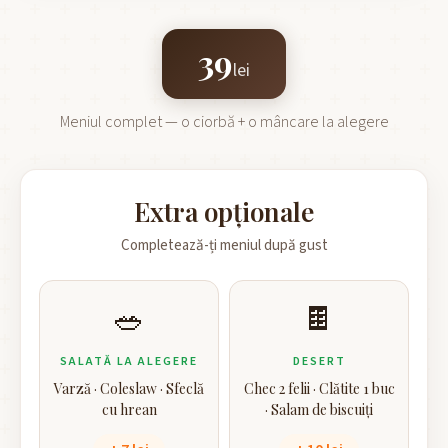
39
lei
Meniul complet — o ciorbă + o mâncare la alegere
Extra opționale
Completează-ți meniul după gust
🥗
🍫
SALATĂ LA ALEGERE
DESERT
Varză · Coleslaw · Sfeclă
Chec 2 felii · Clătite 1 buc
cu hrean
· Salam de biscuiți