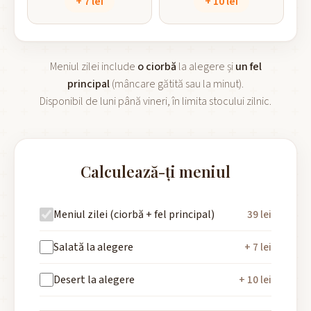
+ 7 lei
+ 10 lei
Meniul zilei include
o ciorbă
la alegere și
un fel
principal
(mâncare gătită sau la minut).
Disponibil de luni până vineri, în limita stocului zilnic.
Calculează-ți meniul
Meniul zilei (ciorbă + fel principal)
39 lei
Salată la alegere
+ 7 lei
Desert la alegere
+ 10 lei